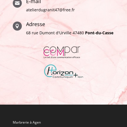
E-mail

atelierdugranit47@free.fr
Adresse

68 rue Dumont d'Urville 47480
Pont-du-Casse
Marbrerie à Agen