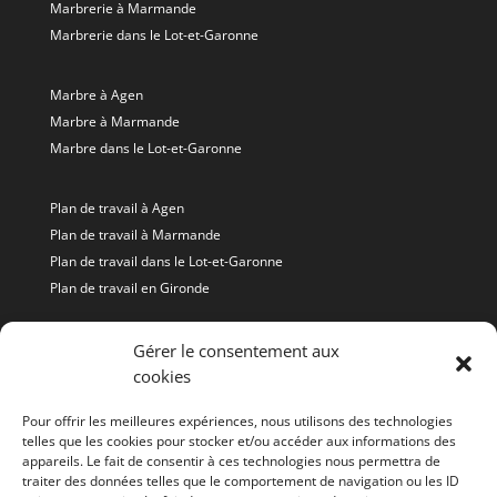
Marbrerie à Marmande
Marbrerie dans le Lot-et-Garonne
Marbre à Agen
Marbre à Marmande
Marbre dans le Lot-et-Garonne
Plan de travail à Agen
Plan de travail à Marmande
Plan de travail dans le Lot-et-Garonne
Plan de travail en Gironde
Granit à Agen
Gérer le consentement aux
cookies
Granit à Marmande
Granit dans le Lot-et-Garonne
Pour offrir les meilleures expériences, nous utilisons des technologies
telles que les cookies pour stocker et/ou accéder aux informations des
appareils. Le fait de consentir à ces technologies nous permettra de
Granit et Quartz Gironde
traiter des données telles que le comportement de navigation ou les ID
Granit et Quartz Agen