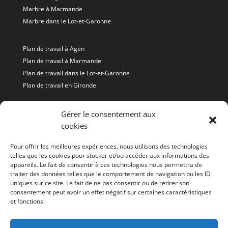
Marbre à Marmande
Marbre dans le Lot-et-Garonne
Plan de travail à Agen
Plan de travail à Marmande
Plan de travail dans le Lot-et-Garonne
Plan de travail en Gironde
Granit à Agen
Gérer le consentement aux
cookies
Granit à Marmande
Granit dans le Lot-et-Garonne
Pour offrir les meilleures expériences, nous utilisons des technologies
telles que les cookies pour stocker et/ou accéder aux informations des
appareils. Le fait de consentir à ces technologies nous permettra de
Granit et Quartz Gironde
traiter des données telles que le comportement de navigation ou les ID
Granit et Quartz Agen
uniques sur ce site. Le fait de ne pas consentir ou de retirer son
Granit et Quartz Lot-et-Garonne
consentement peut avoir un effet négatif sur certaines caractéristiques
et fonctions.
Granit et Quartz à Marmande