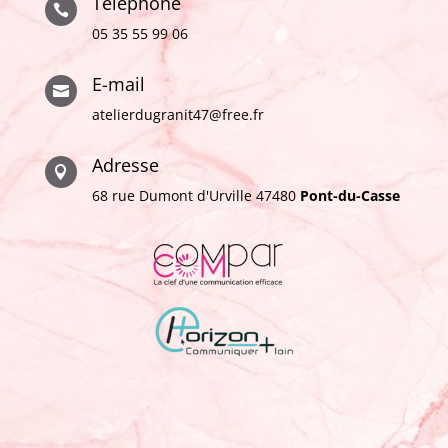
Téléphone

05 35 55 99 06
E-mail

atelierdugranit47@free.fr
Adresse

68 rue Dumont d'Urville 47480
Pont-du-Casse